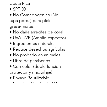
Costa Rica
• SPF 30
• No Comedogénico (No
tapa poros) para pieles
grasa/mixtas
• No daña arrecifes de coral
• UVA-UVB (Amplio espectro)
• Ingredientes naturales
• Reduce desechos agrícolas
• No probado en animales
• Libre de parabenos
• Con color (doble función -
protector y maquillaje)
• Envase Reutilizable
• Reaplicación simple (
No
reemplaza el bloqueador 50
SPF, es un complemento para
re-aplicación)