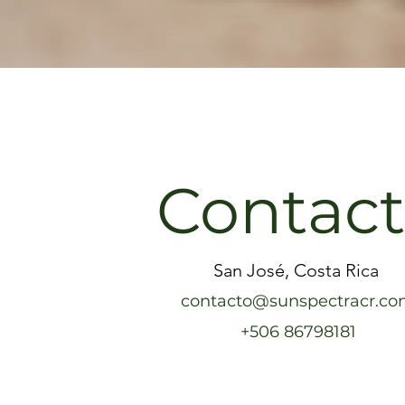
Contac
San José, Costa Rica
contacto@sunspectracr.c
+506 86798181