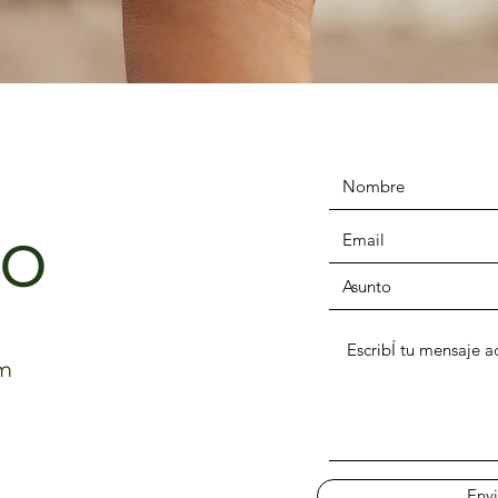
to
om
Envi