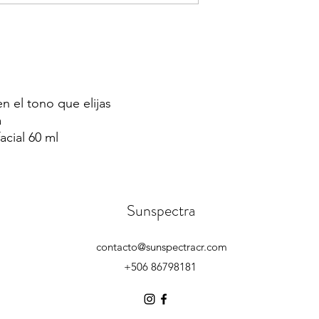
n el tono que elijas
a
acial 60 ml
Sunspectra
contacto@sunspectracr.com
+506 86798181